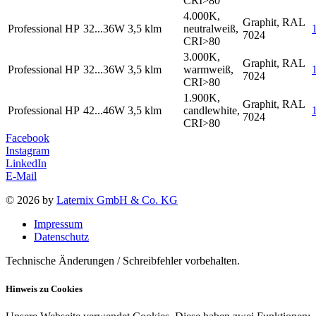
CRI>80
4.000K,
Graphit, RAL
Professional HP
32...36W
3,5 klm
neutralweiß,
7024
CRI>80
3.000K,
Graphit, RAL
Professional HP
32...36W
3,5 klm
warmweiß,
7024
CRI>80
1.900K,
Graphit, RAL
Professional HP
42...46W
3,5 klm
candlewhite,
7024
CRI>80
Facebook
Instagram
LinkedIn
E-Mail
© 2026 by
Laternix GmbH & Co. KG
Impressum
Datenschutz
Technische Änderungen / Schreibfehler vorbehalten.
Hinweis zu Cookies