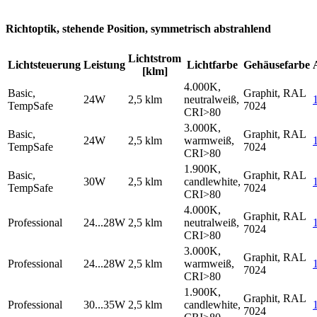
Richtoptik, stehende Position, symmetrisch abstrahlend
Lichtstrom
Lichtsteuerung
Leistung
Lichtfarbe
Gehäusefarbe
[klm]
4.000K,
Basic,
Graphit, RAL
24W
2,5 klm
neutralweiß,
TempSafe
7024
CRI>80
3.000K,
Basic,
Graphit, RAL
24W
2,5 klm
warmweiß,
TempSafe
7024
CRI>80
1.900K,
Basic,
Graphit, RAL
30W
2,5 klm
candlewhite,
TempSafe
7024
CRI>80
4.000K,
Graphit, RAL
Professional
24...28W
2,5 klm
neutralweiß,
7024
CRI>80
3.000K,
Graphit, RAL
Professional
24...28W
2,5 klm
warmweiß,
7024
CRI>80
1.900K,
Graphit, RAL
Professional
30...35W
2,5 klm
candlewhite,
7024