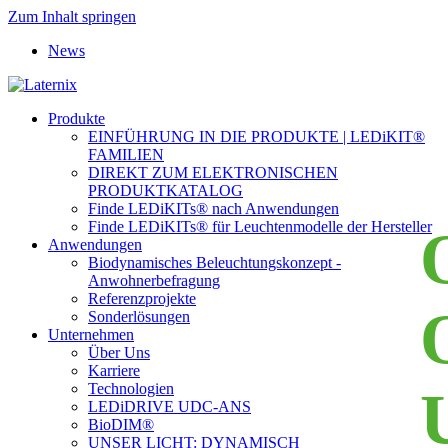
Zum Inhalt springen
News
Produkte
EINFÜHRUNG IN DIE PRODUKTE | LEDiKIT®
FAMILIEN
DIREKT ZUM ELEKTRONISCHEN
PRODUKTKATALOG
Finde LEDiKITs® nach Anwendungen
Finde LEDiKITs® für Leuchtenmodelle der Hersteller
Anwendungen
Biodynamisches Beleuchtungskonzept -
Anwohnerbefragung
Referenzprojekte
Sonderlösungen
Unternehmen
Über Uns
Karriere
Technologien
LEDiDRIVE UDC-ANS
BioDIM®
UNSER LICHT: DYNAMISCH