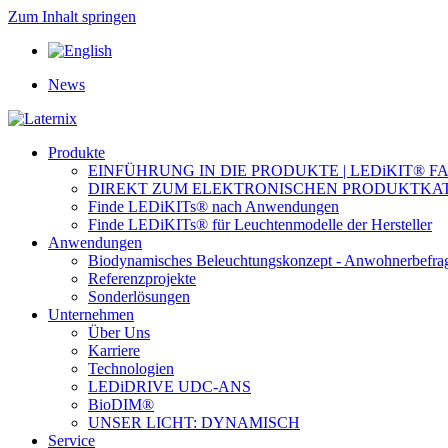
Zum Inhalt springen
News
Produkte
EINFÜHRUNG IN DIE PRODUKTE | LEDiKIT® F
DIREKT ZUM ELEKTRONISCHEN PRODUKTKA
Finde LEDiKITs® nach Anwendungen
Finde LEDiKITs® für Leuchtenmodelle der Hersteller
Anwendungen
Biodynamisches Beleuchtungskonzept - Anwohnerbefra
Referenzprojekte
Sonderlösungen
Unternehmen
Über Uns
Karriere
Technologien
LEDiDRIVE UDC-ANS
BioDIM®
UNSER LICHT: DYNAMISCH
Service