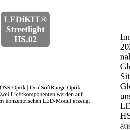
LEDiKIT®
Streetlight
Im
HS.02
20
na
Gl
Si
Gl
DSR Optik | DualSoftRange Optik
wei Lichtkomponenten werden auf
un
em konzentrischen LED-Modul erzeugt
L
HS
au