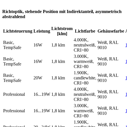
Richtoptik, stehende Position mit Indirektanteil, asymmetrisch
abstrahlend
Lichtstrom
Lichtsteuerung
Leistung
Lichtfarbe
Gehäusefarbe
[klm]
4.000K,
Basic,
Weiß, RAL
16W
1,8 klm
neutralweiß,
TempSafe
9010
CRI>80
3.000K,
Basic,
Weiß, RAL
16W
1,8 klm
warmweiß,
TempSafe
9010
CRI>80
1.900K,
Basic,
Weiß, RAL
20W
1,8 klm
candlewhite,
TempSafe
9010
CRI>80
4.000K,
Weiß, RAL
Professional
16...19W
1,8 klm
neutralweiß,
9010
CRI>80
3.000K,
Weiß, RAL
Professional
16...19W
1,8 klm
warmweiß,
9010
CRI>80
1.900K,
Weiß, RAL