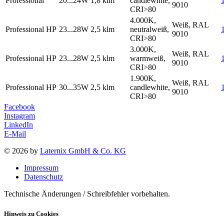
Professional
20...24W
1,8 klm
candlewhite,
9010
CRI>80
4.000K,
Weiß, RAL
Professional HP
23...28W
2,5 klm
neutralweiß,
9010
CRI>80
3.000K,
Weiß, RAL
Professional HP
23...28W
2,5 klm
warmweiß,
9010
CRI>80
1.900K,
Weiß, RAL
Professional HP
30...35W
2,5 klm
candlewhite,
9010
CRI>80
Facebook
Instagram
LinkedIn
E-Mail
© 2026 by
Laternix GmbH & Co. KG
Impressum
Datenschutz
Technische Änderungen / Schreibfehler vorbehalten.
Hinweis zu Cookies