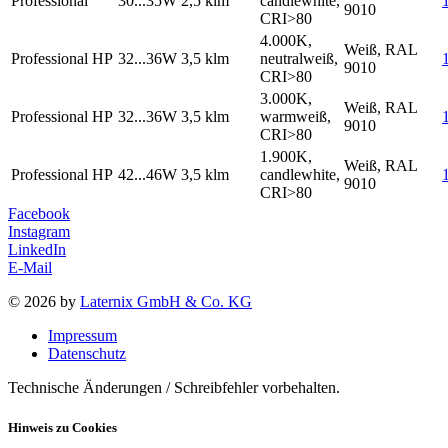
Professional
30...35W
2,5 klm
candlewhite,
9010
CRI>80
4.000K,
Weiß, RAL
Professional HP
32...36W
3,5 klm
neutralweiß,
9010
CRI>80
3.000K,
Weiß, RAL
Professional HP
32...36W
3,5 klm
warmweiß,
9010
CRI>80
1.900K,
Weiß, RAL
Professional HP
42...46W
3,5 klm
candlewhite,
9010
CRI>80
Facebook
Instagram
LinkedIn
E-Mail
© 2026 by
Laternix GmbH & Co. KG
Impressum
Datenschutz
Technische Änderungen / Schreibfehler vorbehalten.
Hinweis zu Cookies