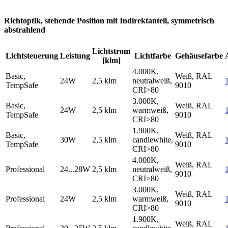
Richtoptik, stehende Position mit Indirektanteil, symmetrisch
abstrahlend
Lichtstrom
Lichtsteuerung
Leistung
Lichtfarbe
Gehäusefarbe
[klm]
4.000K,
Basic,
Weiß, RAL
24W
2,5 klm
neutralweiß,
TempSafe
9010
CRI>80
3.000K,
Basic,
Weiß, RAL
24W
2,5 klm
warmweiß,
TempSafe
9010
CRI>80
1.900K,
Basic,
Weiß, RAL
30W
2,5 klm
candlewhite,
TempSafe
9010
CRI>80
4.000K,
Weiß, RAL
Professional
24...28W
2,5 klm
neutralweiß,
9010
CRI>80
3.000K,
Weiß, RAL
Professional
24W
2,5 klm
warmweiß,
9010
CRI>80
1.900K,
Weiß, RAL