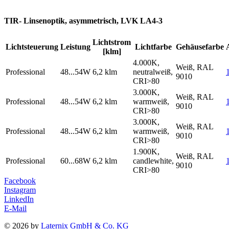
TIR- Linsenoptik, asymmetrisch, LVK LA4-3
Lichtstrom
Lichtsteuerung
Leistung
Lichtfarbe
Gehäusefarbe
[klm]
4.000K,
Weiß, RAL
Professional
48...54W
6,2 klm
neutralweiß,
9010
CRI>80
3.000K,
Weiß, RAL
Professional
48...54W
6,2 klm
warmweiß,
9010
CRI>80
3.000K,
Weiß, RAL
Professional
48...54W
6,2 klm
warmweiß,
9010
CRI>80
1.900K,
Weiß, RAL
Professional
60...68W
6,2 klm
candlewhite,
9010
CRI>80
Facebook
Instagram
LinkedIn
E-Mail
© 2026 by
Laternix GmbH & Co. KG