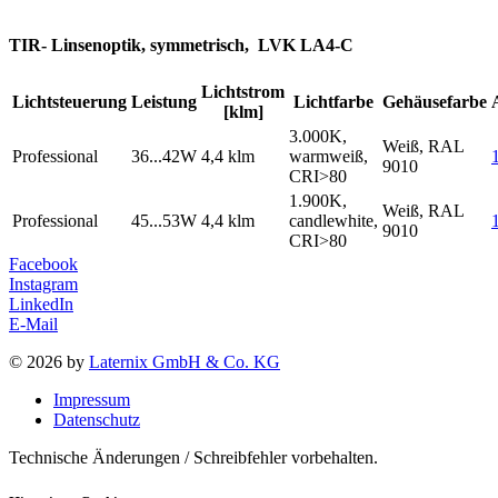
TIR- Linsenoptik, symmetrisch, LVK LA4-C
Lichtstrom
Lichtsteuerung
Leistung
Lichtfarbe
Gehäusefarbe
[klm]
3.000K,
Weiß, RAL
Professional
36...42W
4,4 klm
warmweiß,
9010
CRI>80
1.900K,
Weiß, RAL
Professional
45...53W
4,4 klm
candlewhite,
9010
CRI>80
Facebook
Instagram
LinkedIn
E-Mail
© 2026 by
Laternix GmbH & Co. KG
Impressum
Datenschutz
Technische Änderungen / Schreibfehler vorbehalten.