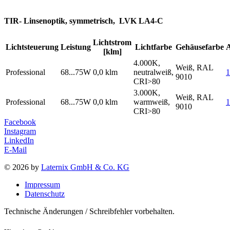
TIR- Linsenoptik, symmetrisch, LVK LA4-C
Lichtstrom
Lichtsteuerung
Leistung
Lichtfarbe
Gehäusefarbe
[klm]
4.000K,
Weiß, RAL
Professional
68...75W
0,0 klm
neutralweiß,
9010
CRI>80
3.000K,
Weiß, RAL
Professional
68...75W
0,0 klm
warmweiß,
9010
CRI>80
Facebook
Instagram
LinkedIn
E-Mail
© 2026 by
Laternix GmbH & Co. KG
Impressum
Datenschutz
Technische Änderungen / Schreibfehler vorbehalten.