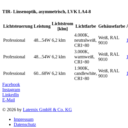
TIR- Linsenoptik, asymmetrisch, LVK LA4-8
Lichtstrom
Lichtsteuerung
Leistung
Lichtfarbe
Gehäusefarbe
[klm]
4.000K,
Weiß, RAL
Professional
48...54W
6,2 klm
neutralweiß,
9010
CRI>80
3.000K,
Weiß, RAL
Professional
48...54W
6,2 klm
warmweiß,
9010
CRI>80
1.900K,
Weiß, RAL
Professional
60...68W
6,2 klm
candlewhite,
9010
CRI>80
Facebook
Instagram
LinkedIn
E-Mail
© 2026 by
Laternix GmbH & Co. KG
Impressum
Datenschutz