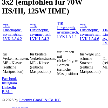
3x2 (empfohlen für 70W
HS/HI, 125W HME)
TIR-
TIR-
TIR-
TIR-
Linsenoptik,
Linsenoptik,
Linsenoptik,
Linsenoptik,
TI
asymmetrisch,
asymmetrisch,
asymmetrisch,
asymmetrisch,
Lin
LVK LA4-5
LVK LA4-2
LVK LA4-3
LVK LA4-6
asy
LV
für Straßen
für
für breitere
für Wege und
mit
Verkehrsstrassen,
Verkehrsstrassen,
schmale
für
rückwärtigem
ME - Klasse
ME - Klasse
Strassen
(sei
Bereich
(seitliche
(seitliche
(seitliche
Mas
(seitliche
Mastposition)
Mastposition)
Mastposition)
Mastposition)
Facebook
Instagram
LinkedIn
E-Mail
© 2026 by
Laternix GmbH & Co. KG