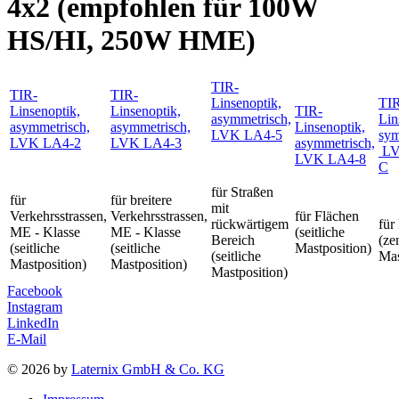
4x2 (empfohlen für 100W
HS/HI, 250W HME)
TIR-
TIR-
TIR-
Linsenoptik,
TI
Linsenoptik,
Linsenoptik,
TIR-
asymmetrisch,
Lin
asymmetrisch,
asymmetrisch,
Linsenoptik,
LVK LA4-5
sym
LVK LA4-2
LVK LA4-3
asymmetrisch,
LV
LVK LA4-8
C
für Straßen
für
für breitere
mit
Verkehrsstrassen,
Verkehrsstrassen,
für Flächen
rückwärtigem
für
ME - Klasse
ME - Klasse
(seitliche
Bereich
(ze
(seitliche
(seitliche
Mastposition)
(seitliche
Mas
Mastposition)
Mastposition)
Mastposition)
Facebook
Instagram
LinkedIn
E-Mail
© 2026 by
Laternix GmbH & Co. KG