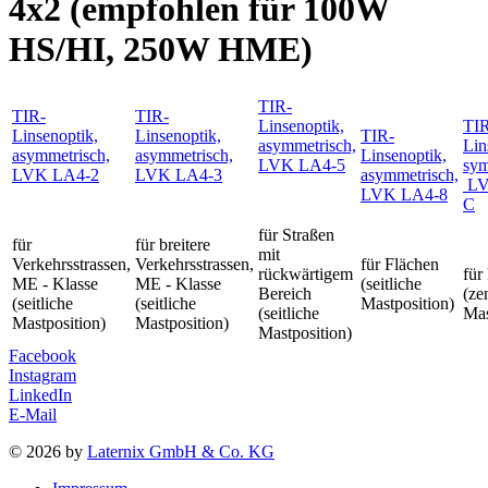
4x2 (empfohlen für 100W
HS/HI, 250W HME)
TIR-
TIR-
TIR-
Linsenoptik,
TI
Linsenoptik,
Linsenoptik,
TIR-
asymmetrisch,
Lin
asymmetrisch,
asymmetrisch,
Linsenoptik,
LVK LA4-5
sym
LVK LA4-2
LVK LA4-3
asymmetrisch,
LV
LVK LA4-8
C
für Straßen
für
für breitere
mit
Verkehrsstrassen,
Verkehrsstrassen,
für Flächen
rückwärtigem
für
ME - Klasse
ME - Klasse
(seitliche
Bereich
(ze
(seitliche
(seitliche
Mastposition)
(seitliche
Mas
Mastposition)
Mastposition)
Mastposition)
Facebook
Instagram
LinkedIn
E-Mail
© 2026 by
Laternix GmbH & Co. KG