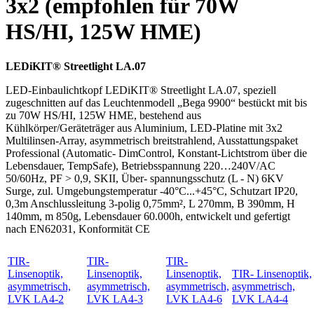
3x2 (empfohlen für 70W
HS/HI, 125W HME)
LEDiKIT® Streetlight LA.07
LED-Einbaulichtkopf LEDiKIT® Streetlight LA.07, speziell
zugeschnitten auf das Leuchtenmodell „Bega 9900“ bestückt mit bis
zu 70W HS/HI, 125W HME, bestehend aus
Kühlkörper/Geräteträger aus Aluminium, LED-Platine mit 3x2
Multilinsen-Array, asymmetrisch breitstrahlend, Ausstattungspaket
Professional (Automatic- DimControl, Konstant-Lichtstrom über die
Lebensdauer, TempSafe), Betriebsspannung 220…240V/AC
50/60Hz, PF > 0,9, SKII, Über- spannungsschutz (L - N) 6KV
Surge, zul. Umgebungstemperatur -40°C...+45°C, Schutzart IP20,
0,3m Anschlussleitung 3-polig 0,75mm², L 270mm, B 390mm, H
140mm, m 850g, Lebensdauer 60.000h, entwickelt und gefertigt
nach EN62031, Konformität CE
TIR-
TIR-
TIR-
Linsenoptik,
Linsenoptik,
Linsenoptik,
TIR- Linsenoptik,
asymmetrisch,
asymmetrisch,
asymmetrisch,
asymmetrisch,
LVK LA4-2
LVK LA4-3
LVK LA4-6
LVK LA4-4