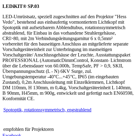
LEDiKIT® SP.03
LED-Umrüstsatz, speziell zugeschnitten auf den Projektor "Hess
Vedo", bestehend aus einbaufertig vormontiertem Lichtkopf mit
Spotoptik mit aufsetzbarem Abblendtubus, rotationssymmetrisch
abstrahlend, für Einbau in das vorhandene Strahlergehäuse,
CRI>80, mit 2m Verbindungsleitungsgarnitur 6 x 0,5mm²
vorbereitet für den bauseitigen Anschluss an mitgelieferte separate
Vorschaltgeräteeinheit zur Unterbringung im mastseitigen
Vorschaltgeräte/ Anschlussgehäuse der Leuchte, Ausstattungspaket
PROFESSIONAL (AutomaticDimmControl, Konstant- Lichtstrom
über die Lebensdauer von 60.000h, TempSafe, PF > 0,9, SKII,
Überspannungsschutz (L - N) 6KV Surge, zul.
Umgebungstemperatur -40°C...+45°C, IP65 (im eingebauten
Zustand), 0,2m Anschlussleitung mit Einzelklemmen, Lichtkopf
DM 110mm, H 130mm, m 0,4kg, Vorschaltgeräteeinheit L 140mm,
B 90mm, H45mm, m 900g, entwickelt und gefertigt nach EN60598,
Konformität CE.
Spotoptik, rotationssymmetrisch, engstrahlend
empfohlen für Projektoren
Facebook