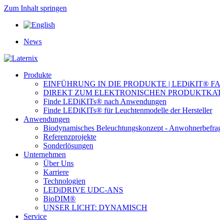
Zum Inhalt springen
News
Produkte
EINFÜHRUNG IN DIE PRODUKTE | LEDiKIT® F
DIREKT ZUM ELEKTRONISCHEN PRODUKTKA
Finde LEDiKITs® nach Anwendungen
Finde LEDiKITs® für Leuchtenmodelle der Hersteller
Anwendungen
Biodynamisches Beleuchtungskonzept - Anwohnerbefra
Referenzprojekte
Sonderlösungen
Unternehmen
Über Uns
Karriere
Technologien
LEDiDRIVE UDC-ANS
BioDIM®
UNSER LICHT: DYNAMISCH
Service