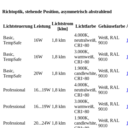
Richtoptik, stehende Position, asymmetrisch abstrahlend
Lichtstrom
Lichtsteuerung
Leistung
Lichtfarbe
Gehäusefarbe
[klm]
4.000K,
Basic,
Weiß, RAL
16W
1,8 klm
neutralweiß,
TempSafe
9010
CRI>80
3.000K,
Basic,
Weiß, RAL
16W
1,8 klm
warmweiß,
TempSafe
9010
CRI>80
1.900K,
Basic,
Weiß, RAL
20W
1,8 klm
candlewhite,
TempSafe
9010
CRI>80
4.000K,
Weiß, RAL
Professional
16...19W
1,8 klm
neutralweiß,
9010
CRI>80
3.000K,
Weiß, RAL
Professional
16...19W
1,8 klm
warmweiß,
9010
CRI>80
1.900K,
Weiß, RAL
Professional
20...24W
1,8 klm
candlewhite,
9010