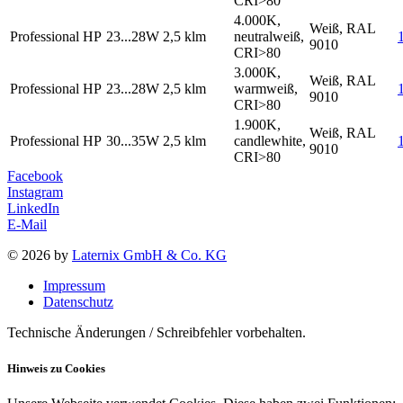
CRI>80
4.000K,
Weiß, RAL
Professional HP
23...28W
2,5 klm
neutralweiß,
9010
CRI>80
3.000K,
Weiß, RAL
Professional HP
23...28W
2,5 klm
warmweiß,
9010
CRI>80
1.900K,
Weiß, RAL
Professional HP
30...35W
2,5 klm
candlewhite,
9010
CRI>80
Facebook
Instagram
LinkedIn
E-Mail
© 2026 by
Laternix GmbH & Co. KG
Impressum
Datenschutz
Technische Änderungen / Schreibfehler vorbehalten.
Hinweis zu Cookies