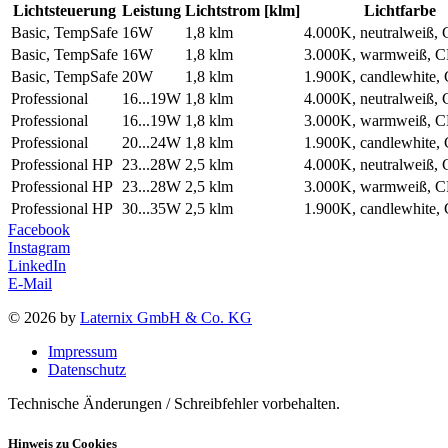
Lichtsteuerung
Leistung
Lichtstrom [klm]
Lichtfarbe
Basic, TempSafe
16W
1,8 klm
4.000K, neutralweiß,
Basic, TempSafe
16W
1,8 klm
3.000K, warmweiß, 
Basic, TempSafe
20W
1,8 klm
1.900K, candlewhite,
Professional
16...19W
1,8 klm
4.000K, neutralweiß,
Professional
16...19W
1,8 klm
3.000K, warmweiß, 
Professional
20...24W
1,8 klm
1.900K, candlewhite,
Professional HP
23...28W
2,5 klm
4.000K, neutralweiß,
Professional HP
23...28W
2,5 klm
3.000K, warmweiß, 
Professional HP
30...35W
2,5 klm
1.900K, candlewhite,
Facebook
Instagram
LinkedIn
E-Mail
© 2026 by
Laternix GmbH & Co. KG
Impressum
Datenschutz
Technische Änderungen / Schreibfehler vorbehalten.
Hinweis zu Cookies