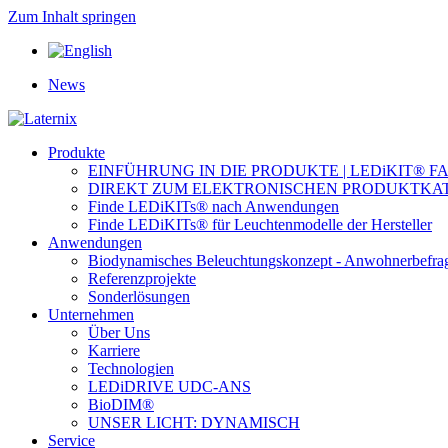
Zum Inhalt springen
News
Produkte
EINFÜHRUNG IN DIE PRODUKTE | LEDiKIT® F
DIREKT ZUM ELEKTRONISCHEN PRODUKTKA
Finde LEDiKITs® nach Anwendungen
Finde LEDiKITs® für Leuchtenmodelle der Hersteller
Anwendungen
Biodynamisches Beleuchtungskonzept - Anwohnerbefra
Referenzprojekte
Sonderlösungen
Unternehmen
Über Uns
Karriere
Technologien
LEDiDRIVE UDC-ANS
BioDIM®
UNSER LICHT: DYNAMISCH
Service