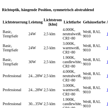
Richtoptik, hängende Position, symmetrisch abstrahlend
Lichtstrom
Lichtsteuerung
Leistung
Lichtfarbe
Gehäusefarbe
[klm]
4.000K,
Basic,
Weiß, RAL
24W
2,5 klm
neutralweiß,
TempSafe
9010
CRI>80
3.000K,
Basic,
Weiß, RAL
24W
2,5 klm
warmweiß,
TempSafe
9010
CRI>80
1.900K,
Basic,
Weiß, RAL
30W
2,5 klm
candlewhite,
TempSafe
9010
CRI>80
4.000K,
Weiß, RAL
Professional
24...28W
2,5 klm
neutralweiß,
9010
CRI>80
3.000K,
Weiß, RAL
Professional
24...28W
2,5 klm
warmweiß,
9010
CRI>80
1.900K,
Weiß, RAL
Professional
30...35W
2,5 klm
candlewhite,
9010