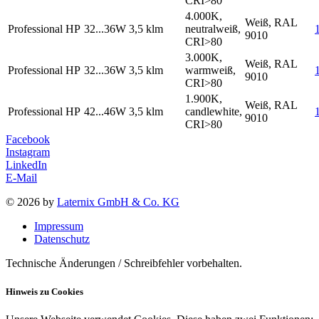
CRI>80
4.000K,
Weiß, RAL
Professional HP
32...36W
3,5 klm
neutralweiß,
9010
CRI>80
3.000K,
Weiß, RAL
Professional HP
32...36W
3,5 klm
warmweiß,
9010
CRI>80
1.900K,
Weiß, RAL
Professional HP
42...46W
3,5 klm
candlewhite,
9010
CRI>80
Facebook
Instagram
LinkedIn
E-Mail
© 2026 by
Laternix GmbH & Co. KG
Impressum
Datenschutz
Technische Änderungen / Schreibfehler vorbehalten.
Hinweis zu Cookies