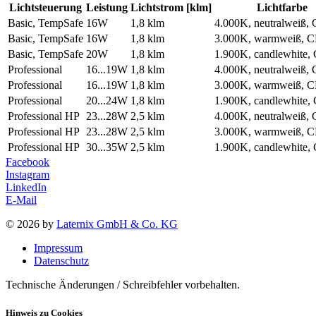
Lichtsteuerung
Leistung
Lichtstrom [klm]
Lichtfarbe
Basic, TempSafe
16W
1,8 klm
4.000K, neutralweiß,
Basic, TempSafe
16W
1,8 klm
3.000K, warmweiß, 
Basic, TempSafe
20W
1,8 klm
1.900K, candlewhite,
Professional
16...19W
1,8 klm
4.000K, neutralweiß,
Professional
16...19W
1,8 klm
3.000K, warmweiß, 
Professional
20...24W
1,8 klm
1.900K, candlewhite,
Professional HP
23...28W
2,5 klm
4.000K, neutralweiß,
Professional HP
23...28W
2,5 klm
3.000K, warmweiß, 
Professional HP
30...35W
2,5 klm
1.900K, candlewhite,
Facebook
Instagram
LinkedIn
E-Mail
© 2026 by
Laternix GmbH & Co. KG
Impressum
Datenschutz
Technische Änderungen / Schreibfehler vorbehalten.
Hinweis zu Cookies