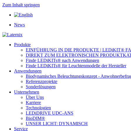
Zum Inhalt springen
News
Produkte
EINFÜHRUNG IN DIE PRODUKTE | LEDiKIT® F
DIREKT ZUM ELEKTRONISCHEN PRODUKTKA
Finde LEDiKITs® nach Anwendungen
Finde LEDiKITs® für Leuchtenmodelle der Hersteller
Anwendungen
Biodynamisches Beleuchtungskonzept - Anwohnerbefra
Referenzprojekte
Sonderlösungen
Unternehmen
Über Uns
Karriere
Technologien
LEDiDRIVE UDC-ANS
BioDIM®
UNSER LICHT: DYNAMISCH
Service