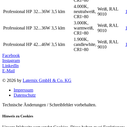
CRI>80
4.000K,
Weiß, RAL
Professional HP
32...36W
3,5 klm
neutralweiß,
9010
CRI>80
3.000K,
Weiß, RAL
Professional HP
32...36W
3,5 klm
warmweiß,
9010
CRI>80
1.900K,
Weiß, RAL
Professional HP
42...46W
3,5 klm
candlewhite,
9010
CRI>80
Facebook
Instagram
LinkedIn
E-Mail
© 2026 by
Laternix GmbH & Co. KG
Impressum
Datenschutz
Technische Änderungen / Schreibfehler vorbehalten.
Hinweis zu Cookies