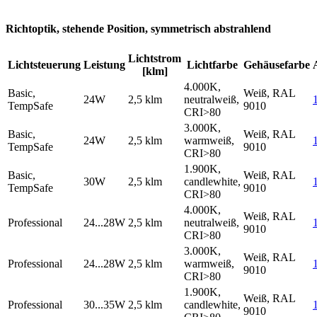
Richtoptik, stehende Position, symmetrisch abstrahlend
Lichtstrom
Lichtsteuerung
Leistung
Lichtfarbe
Gehäusefarbe
[klm]
4.000K,
Basic,
Weiß, RAL
24W
2,5 klm
neutralweiß,
TempSafe
9010
CRI>80
3.000K,
Basic,
Weiß, RAL
24W
2,5 klm
warmweiß,
TempSafe
9010
CRI>80
1.900K,
Basic,
Weiß, RAL
30W
2,5 klm
candlewhite,
TempSafe
9010
CRI>80
4.000K,
Weiß, RAL
Professional
24...28W
2,5 klm
neutralweiß,
9010
CRI>80
3.000K,
Weiß, RAL
Professional
24...28W
2,5 klm
warmweiß,
9010
CRI>80
1.900K,
Weiß, RAL
Professional
30...35W
2,5 klm
candlewhite,
9010