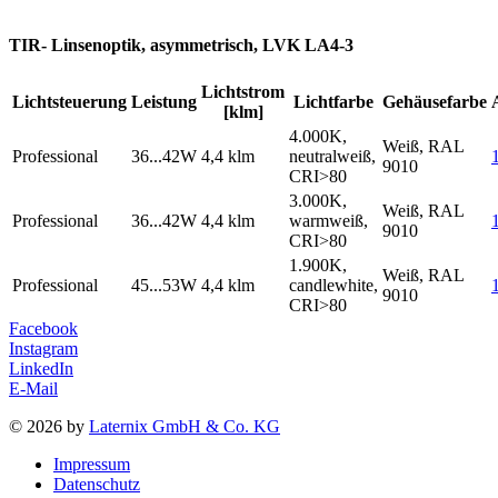
TIR- Linsenoptik, asymmetrisch, LVK LA4-3
Lichtstrom
Lichtsteuerung
Leistung
Lichtfarbe
Gehäusefarbe
[klm]
4.000K,
Weiß, RAL
Professional
36...42W
4,4 klm
neutralweiß,
9010
CRI>80
3.000K,
Weiß, RAL
Professional
36...42W
4,4 klm
warmweiß,
9010
CRI>80
1.900K,
Weiß, RAL
Professional
45...53W
4,4 klm
candlewhite,
9010
CRI>80
Facebook
Instagram
LinkedIn
E-Mail
© 2026 by
Laternix GmbH & Co. KG
Impressum
Datenschutz