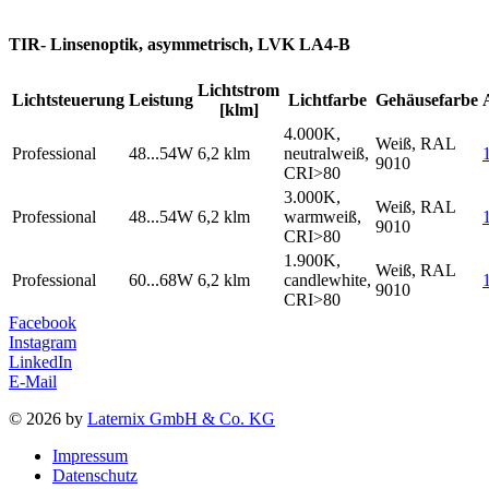
TIR- Linsenoptik, asymmetrisch, LVK LA4-B
Lichtstrom
Lichtsteuerung
Leistung
Lichtfarbe
Gehäusefarbe
[klm]
4.000K,
Weiß, RAL
Professional
48...54W
6,2 klm
neutralweiß,
9010
CRI>80
3.000K,
Weiß, RAL
Professional
48...54W
6,2 klm
warmweiß,
9010
CRI>80
1.900K,
Weiß, RAL
Professional
60...68W
6,2 klm
candlewhite,
9010
CRI>80
Facebook
Instagram
LinkedIn
E-Mail
© 2026 by
Laternix GmbH & Co. KG
Impressum
Datenschutz