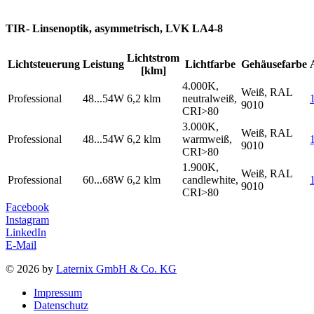
TIR- Linsenoptik, asymmetrisch, LVK LA4-8
Lichtstrom
Lichtsteuerung
Leistung
Lichtfarbe
Gehäusefarbe
[klm]
4.000K,
Weiß, RAL
Professional
48...54W
6,2 klm
neutralweiß,
9010
CRI>80
3.000K,
Weiß, RAL
Professional
48...54W
6,2 klm
warmweiß,
9010
CRI>80
1.900K,
Weiß, RAL
Professional
60...68W
6,2 klm
candlewhite,
9010
CRI>80
Facebook
Instagram
LinkedIn
E-Mail
© 2026 by
Laternix GmbH & Co. KG
Impressum
Datenschutz