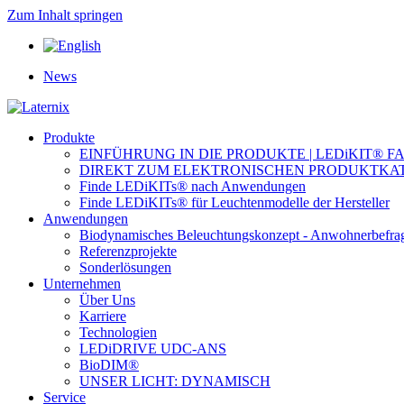
Zum Inhalt springen
News
Produkte
EINFÜHRUNG IN DIE PRODUKTE | LEDiKIT® F
DIREKT ZUM ELEKTRONISCHEN PRODUKTKA
Finde LEDiKITs® nach Anwendungen
Finde LEDiKITs® für Leuchtenmodelle der Hersteller
Anwendungen
Biodynamisches Beleuchtungskonzept - Anwohnerbefra
Referenzprojekte
Sonderlösungen
Unternehmen
Über Uns
Karriere
Technologien
LEDiDRIVE UDC-ANS
BioDIM®
UNSER LICHT: DYNAMISCH
Service