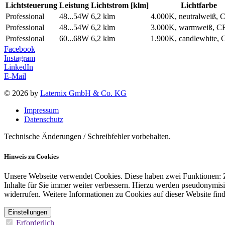
Lichtsteuerung
Leistung
Lichtstrom [klm]
Lichtfarbe
Professional
48...54W
6,2 klm
4.000K, neutralweiß, 
Professional
48...54W
6,2 klm
3.000K, warmweiß, C
Professional
60...68W
6,2 klm
1.900K, candlewhite,
Facebook
Instagram
LinkedIn
E-Mail
© 2026 by
Laternix GmbH & Co. KG
Impressum
Datenschutz
Technische Änderungen / Schreibfehler vorbehalten.
Hinweis zu Cookies
Unsere Webseite verwendet Cookies. Diese haben zwei Funktionen: Zu
Inhalte für Sie immer weiter verbessern. Hierzu werden pseudonymis
widerrufen. Weitere Informationen zu Cookies auf dieser Website find
Einstellungen
Erforderlich