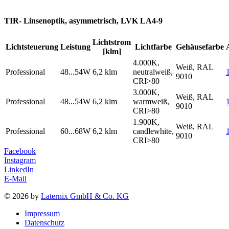
TIR- Linsenoptik, asymmetrisch, LVK LA4-9
Lichtstrom
Lichtsteuerung
Leistung
Lichtfarbe
Gehäusefarbe
[klm]
4.000K,
Weiß, RAL
Professional
48...54W
6,2 klm
neutralweiß,
9010
CRI>80
3.000K,
Weiß, RAL
Professional
48...54W
6,2 klm
warmweiß,
9010
CRI>80
1.900K,
Weiß, RAL
Professional
60...68W
6,2 klm
candlewhite,
9010
CRI>80
Facebook
Instagram
LinkedIn
E-Mail
© 2026 by
Laternix GmbH & Co. KG
Impressum
Datenschutz