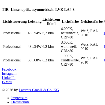
TIR- Linsenoptik, asymmetrisch, LVK LA4-8
Lichtstrom
Lichtsteuerung
Leistung
Lichtfarbe
Gehäusefarbe
[klm]
4.000K,
Weiß, RAL
Professional
48...54W
6,2 klm
neutralweiß,
9010
CRI>80
3.000K,
Weiß, RAL
Professional
48...54W
6,2 klm
warmweiß,
9010
CRI>80
1.900K,
Weiß, RAL
Professional
60...68W
6,2 klm
candlewhite,
9010
CRI>80
Facebook
Instagram
LinkedIn
E-Mail
© 2026 by
Laternix GmbH & Co. KG
Impressum
Datenschutz