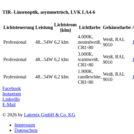
TIR- Linsenoptik, asymmetrisch, LVK LA4-6
Lichtstrom
Lichtsteuerung
Leistung
Lichtfarbe
Gehäusefarbe
[klm]
4.000K,
Weiß, RAL
Professional
48...54W
6,2 klm
neutralweiß,
9010
CRI>80
3.000K,
Weiß, RAL
Professional
48...54W
6,2 klm
warmweiß,
9010
CRI>80
1.900K,
Weiß, RAL
Professional
48...54W
6,2 klm
candlewhite,
9010
CRI>80
Facebook
Instagram
LinkedIn
E-Mail
© 2026 by
Laternix GmbH & Co. KG
Impressum
Datenschutz