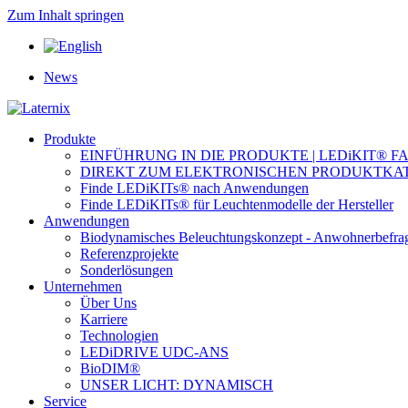
Zum Inhalt springen
News
Produkte
EINFÜHRUNG IN DIE PRODUKTE | LEDiKIT® F
DIREKT ZUM ELEKTRONISCHEN PRODUKTKA
Finde LEDiKITs® nach Anwendungen
Finde LEDiKITs® für Leuchtenmodelle der Hersteller
Anwendungen
Biodynamisches Beleuchtungskonzept - Anwohnerbefra
Referenzprojekte
Sonderlösungen
Unternehmen
Über Uns
Karriere
Technologien
LEDiDRIVE UDC-ANS
BioDIM®
UNSER LICHT: DYNAMISCH
Service