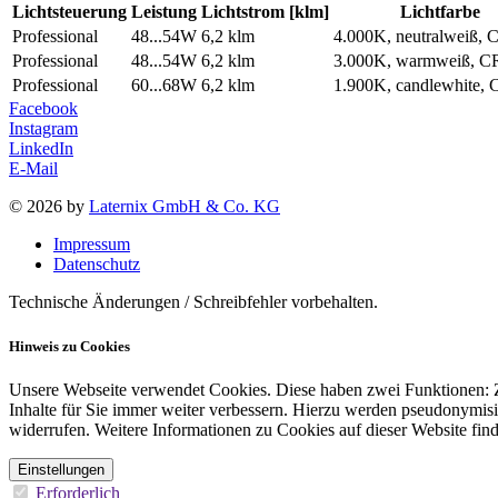
Lichtsteuerung
Leistung
Lichtstrom [klm]
Lichtfarbe
Professional
48...54W
6,2 klm
4.000K, neutralweiß, 
Professional
48...54W
6,2 klm
3.000K, warmweiß, C
Professional
60...68W
6,2 klm
1.900K, candlewhite,
Facebook
Instagram
LinkedIn
E-Mail
© 2026 by
Laternix GmbH & Co. KG
Impressum
Datenschutz
Technische Änderungen / Schreibfehler vorbehalten.
Hinweis zu Cookies
Unsere Webseite verwendet Cookies. Diese haben zwei Funktionen: Zu
Inhalte für Sie immer weiter verbessern. Hierzu werden pseudonymis
widerrufen. Weitere Informationen zu Cookies auf dieser Website find
Einstellungen
Erforderlich