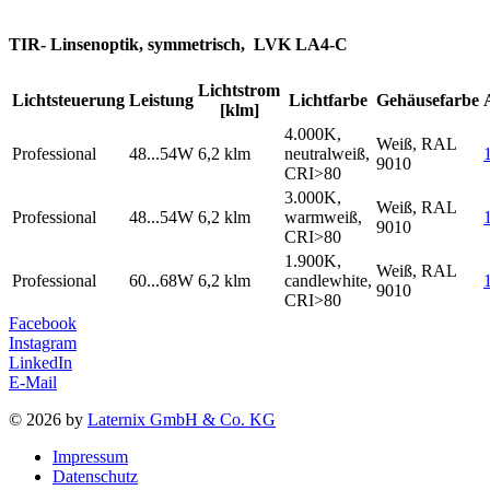
TIR- Linsenoptik, symmetrisch, LVK LA4-C
Lichtstrom
Lichtsteuerung
Leistung
Lichtfarbe
Gehäusefarbe
[klm]
4.000K,
Weiß, RAL
Professional
48...54W
6,2 klm
neutralweiß,
9010
CRI>80
3.000K,
Weiß, RAL
Professional
48...54W
6,2 klm
warmweiß,
9010
CRI>80
1.900K,
Weiß, RAL
Professional
60...68W
6,2 klm
candlewhite,
9010
CRI>80
Facebook
Instagram
LinkedIn
E-Mail
© 2026 by
Laternix GmbH & Co. KG
Impressum
Datenschutz