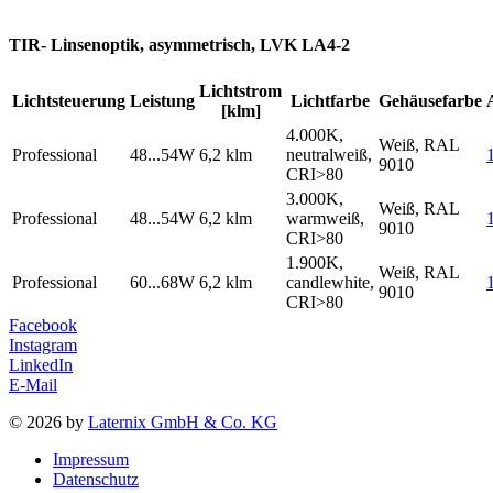
TIR- Linsenoptik, asymmetrisch, LVK LA4-2
Lichtstrom
Lichtsteuerung
Leistung
Lichtfarbe
Gehäusefarbe
[klm]
4.000K,
Weiß, RAL
Professional
48...54W
6,2 klm
neutralweiß,
9010
CRI>80
3.000K,
Weiß, RAL
Professional
48...54W
6,2 klm
warmweiß,
9010
CRI>80
1.900K,
Weiß, RAL
Professional
60...68W
6,2 klm
candlewhite,
9010
CRI>80
Facebook
Instagram
LinkedIn
E-Mail
© 2026 by
Laternix GmbH & Co. KG
Impressum
Datenschutz