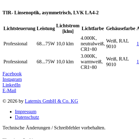
TIR- Linsenoptik, asymmetrisch, LVK LA4-2
Lichtstrom
Lichtsteuerung
Leistung
Lichtfarbe
Gehäusefarbe
[klm]
4.000K,
Weiß, RAL
Professional
68...75W
10,0 klm
neutralweiß,
1
9010
CRI>80
3.000K,
Weiß, RAL
Professional
68...75W
10,0 klm
warmweiß,
9010
CRI>80
Facebook
Instagram
LinkedIn
E-Mail
© 2026 by
Laternix GmbH & Co. KG
Impressum
Datenschutz
Technische Änderungen / Schreibfehler vorbehalten.