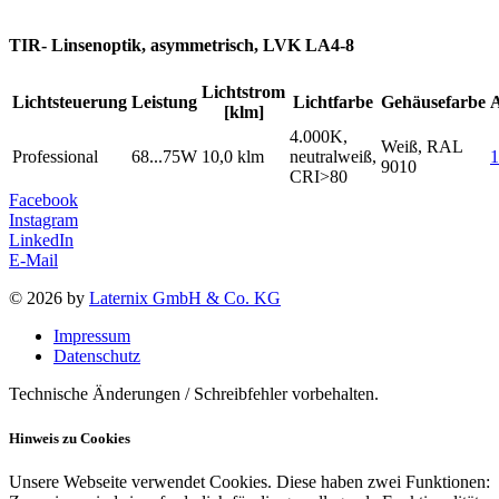
TIR- Linsenoptik, asymmetrisch, LVK LA4-8
Lichtstrom
Lichtsteuerung
Leistung
Lichtfarbe
Gehäusefarbe
[klm]
4.000K,
Weiß, RAL
Professional
68...75W
10,0 klm
neutralweiß,
1
9010
CRI>80
Facebook
Instagram
LinkedIn
E-Mail
© 2026 by
Laternix GmbH & Co. KG
Impressum
Datenschutz
Technische Änderungen / Schreibfehler vorbehalten.
Hinweis zu Cookies
Unsere Webseite verwendet Cookies. Diese haben zwei Funktionen: