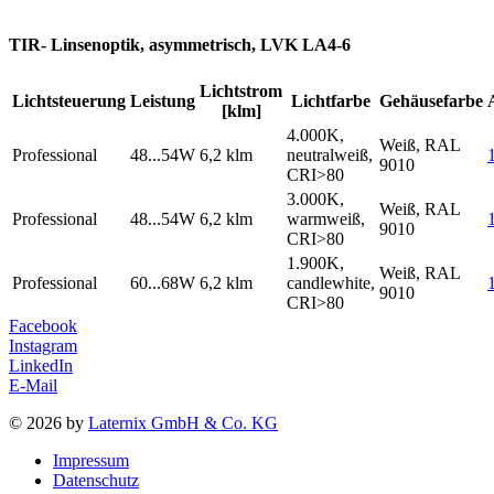
TIR- Linsenoptik, asymmetrisch, LVK LA4-6
Lichtstrom
Lichtsteuerung
Leistung
Lichtfarbe
Gehäusefarbe
[klm]
4.000K,
Weiß, RAL
Professional
48...54W
6,2 klm
neutralweiß,
9010
CRI>80
3.000K,
Weiß, RAL
Professional
48...54W
6,2 klm
warmweiß,
9010
CRI>80
1.900K,
Weiß, RAL
Professional
60...68W
6,2 klm
candlewhite,
9010
CRI>80
Facebook
Instagram
LinkedIn
E-Mail
© 2026 by
Laternix GmbH & Co. KG
Impressum
Datenschutz