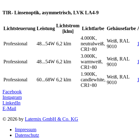
TIR- Linsenoptik, asymmetrisch, LVK LA4-9
Lichtstrom
Lichtsteuerung
Leistung
Lichtfarbe
Gehäusefarbe
[klm]
4.000K,
Weiß, RAL
Professional
48...54W
6,2 klm
neutralweiß,
9010
CRI>80
3.000K,
Weiß, RAL
Professional
48...54W
6,2 klm
warmweiß,
9010
CRI>80
1.900K,
Weiß, RAL
Professional
60...68W
6,2 klm
candlewhite,
9010
CRI>80
Facebook
Instagram
LinkedIn
E-Mail
© 2026 by
Laternix GmbH & Co. KG
Impressum
Datenschutz