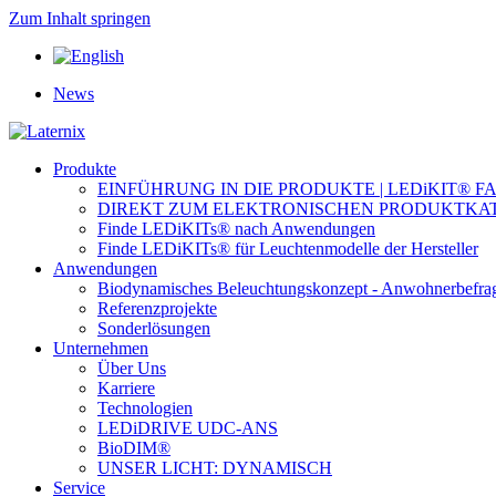
Zum Inhalt springen
News
Produkte
EINFÜHRUNG IN DIE PRODUKTE | LEDiKIT® F
DIREKT ZUM ELEKTRONISCHEN PRODUKTKA
Finde LEDiKITs® nach Anwendungen
Finde LEDiKITs® für Leuchtenmodelle der Hersteller
Anwendungen
Biodynamisches Beleuchtungskonzept - Anwohnerbefra
Referenzprojekte
Sonderlösungen
Unternehmen
Über Uns
Karriere
Technologien
LEDiDRIVE UDC-ANS
BioDIM®
UNSER LICHT: DYNAMISCH
Service