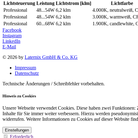
Lichtsteuerung
Leistung
Lichtstrom [klm]
Lichtfarbe
Professional
48...54W
6,2 klm
4.000K, neutralweiß, 
Professional
48...54W
6,2 klm
3.000K, warmweiß, C
Professional
60...68W
6,2 klm
1.900K, candlewhite,
Facebook
Instagram
LinkedIn
E-Mail
© 2026 by
Laternix GmbH & Co. KG
Impressum
Datenschutz
Technische Änderungen / Schreibfehler vorbehalten.
Hinweis zu Cookies
Unsere Webseite verwendet Cookies. Diese haben zwei Funktionen: Zu
Inhalte für Sie immer weiter verbessern. Hierzu werden pseudonymis
widerrufen. Weitere Informationen zu Cookies auf dieser Website find
Einstellungen
Erforderlich