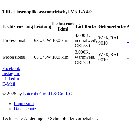
TIR- Linsenoptik, asymmetrisch, LVK LA4-9
Lichtstrom
Lichtsteuerung
Leistung
Lichtfarbe
Gehäusefarbe
[klm]
4.000K,
Weiß, RAL
Professional
68...75W
10,0 klm
neutralweiß,
1
9010
CRI>80
3.000K,
Weiß, RAL
Professional
68...75W
10,0 klm
warmweiß,
9010
CRI>80
Facebook
Instagram
LinkedIn
E-Mail
© 2026 by
Laternix GmbH & Co. KG
Impressum
Datenschutz
Technische Änderungen / Schreibfehler vorbehalten.