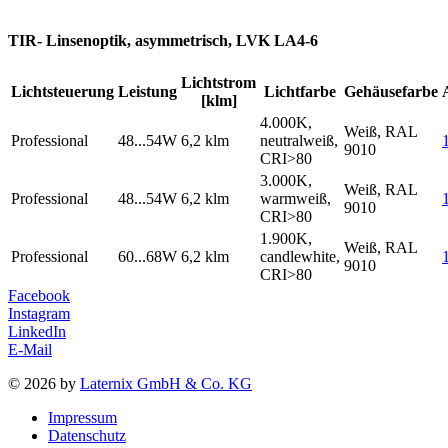
TIR- Linsenoptik, asymmetrisch, LVK LA4-6
Lichtstrom
Lichtsteuerung
Leistung
Lichtfarbe
Gehäusefarbe
[klm]
4.000K,
Weiß, RAL
Professional
48...54W
6,2 klm
neutralweiß,
9010
CRI>80
3.000K,
Weiß, RAL
Professional
48...54W
6,2 klm
warmweiß,
9010
CRI>80
1.900K,
Weiß, RAL
Professional
60...68W
6,2 klm
candlewhite,
9010
CRI>80
Facebook
Instagram
LinkedIn
E-Mail
© 2026 by
Laternix GmbH & Co. KG
Impressum
Datenschutz