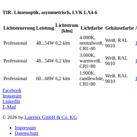
TIR- Linsenoptik, asymmetrisch, LVK LA4-6
Lichtstrom
Lichtsteuerung
Leistung
Lichtfarbe
Gehäusefarbe
[klm]
4.000K,
Weiß, RAL
Professional
48...54W
6,2 klm
neutralweiß,
9010
CRI>80
3.000K,
Weiß, RAL
Professional
48...54W
6,2 klm
warmweiß,
9010
CRI>80
1.900K,
Weiß, RAL
Professional
60...68W
6,2 klm
candlewhite,
9010
CRI>80
Facebook
Instagram
LinkedIn
E-Mail
© 2026 by
Laternix GmbH & Co. KG
Impressum
Datenschutz