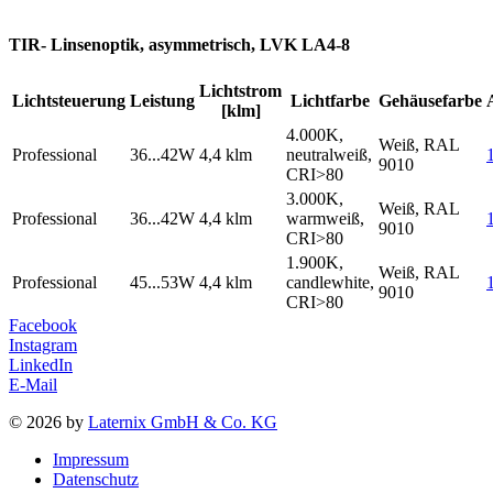
TIR- Linsenoptik, asymmetrisch, LVK LA4-8
Lichtstrom
Lichtsteuerung
Leistung
Lichtfarbe
Gehäusefarbe
[klm]
4.000K,
Weiß, RAL
Professional
36...42W
4,4 klm
neutralweiß,
9010
CRI>80
3.000K,
Weiß, RAL
Professional
36...42W
4,4 klm
warmweiß,
9010
CRI>80
1.900K,
Weiß, RAL
Professional
45...53W
4,4 klm
candlewhite,
9010
CRI>80
Facebook
Instagram
LinkedIn
E-Mail
© 2026 by
Laternix GmbH & Co. KG
Impressum
Datenschutz