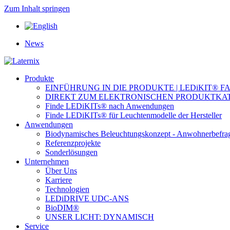
Zum Inhalt springen
News
Produkte
EINFÜHRUNG IN DIE PRODUKTE | LEDiKIT® F
DIREKT ZUM ELEKTRONISCHEN PRODUKTKA
Finde LEDiKITs® nach Anwendungen
Finde LEDiKITs® für Leuchtenmodelle der Hersteller
Anwendungen
Biodynamisches Beleuchtungskonzept - Anwohnerbefra
Referenzprojekte
Sonderlösungen
Unternehmen
Über Uns
Karriere
Technologien
LEDiDRIVE UDC-ANS
BioDIM®
UNSER LICHT: DYNAMISCH
Service