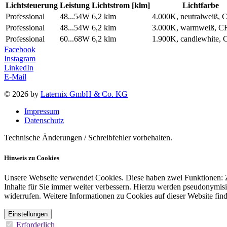
Lichtsteuerung
Leistung
Lichtstrom [klm]
Lichtfarbe
Professional
48...54W
6,2 klm
4.000K, neutralweiß, 
Professional
48...54W
6,2 klm
3.000K, warmweiß, C
Professional
60...68W
6,2 klm
1.900K, candlewhite,
Facebook
Instagram
LinkedIn
E-Mail
© 2026 by
Laternix GmbH & Co. KG
Impressum
Datenschutz
Technische Änderungen / Schreibfehler vorbehalten.
Hinweis zu Cookies
Unsere Webseite verwendet Cookies. Diese haben zwei Funktionen: Zu
Inhalte für Sie immer weiter verbessern. Hierzu werden pseudonymis
widerrufen. Weitere Informationen zu Cookies auf dieser Website find
Einstellungen
Erforderlich