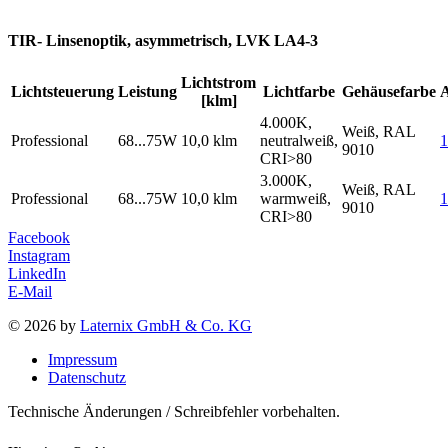
TIR- Linsenoptik, asymmetrisch, LVK LA4-3
Lichtstrom
Lichtsteuerung
Leistung
Lichtfarbe
Gehäusefarbe
[klm]
4.000K,
Weiß, RAL
Professional
68...75W
10,0 klm
neutralweiß,
1
9010
CRI>80
3.000K,
Weiß, RAL
Professional
68...75W
10,0 klm
warmweiß,
9010
CRI>80
Facebook
Instagram
LinkedIn
E-Mail
© 2026 by
Laternix GmbH & Co. KG
Impressum
Datenschutz
Technische Änderungen / Schreibfehler vorbehalten.