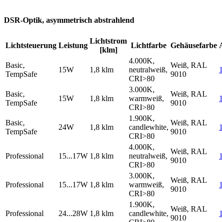
DSR-Optik, asymmetrisch abstrahlend
Lichtstrom
Lichtsteuerung
Leistung
Lichtfarbe
Gehäusefarbe
[klm]
4.000K,
Basic,
Weiß, RAL
15W
1,8 klm
neutralweiß,
TempSafe
9010
CRI>80
3.000K,
Basic,
Weiß, RAL
15W
1,8 klm
warmweiß,
TempSafe
9010
CRI>80
1.900K,
Basic,
Weiß, RAL
24W
1,8 klm
candlewhite,
TempSafe
9010
CRI>80
4.000K,
Weiß, RAL
Professional
15...17W
1,8 klm
neutralweiß,
9010
CRI>80
3.000K,
Weiß, RAL
Professional
15...17W
1,8 klm
warmweiß,
9010
CRI>80
1.900K,
Weiß, RAL
Professional
24...28W
1,8 klm
candlewhite,
9010