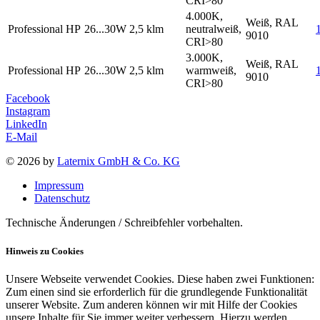
CRI>80
4.000K,
Weiß, RAL
Professional HP
26...30W
2,5 klm
neutralweiß,
9010
CRI>80
3.000K,
Weiß, RAL
Professional HP
26...30W
2,5 klm
warmweiß,
9010
CRI>80
Facebook
Instagram
LinkedIn
E-Mail
© 2026 by
Laternix GmbH & Co. KG
Impressum
Datenschutz
Technische Änderungen / Schreibfehler vorbehalten.
Hinweis zu Cookies
Unsere Webseite verwendet Cookies. Diese haben zwei Funktionen:
Zum einen sind sie erforderlich für die grundlegende Funktionalität
unserer Website. Zum anderen können wir mit Hilfe der Cookies
unsere Inhalte für Sie immer weiter verbessern. Hierzu werden