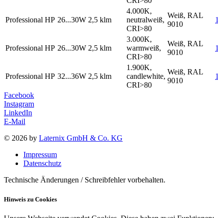
CRI>80
4.000K,
Weiß, RAL
Professional HP
26...30W
2,5 klm
neutralweiß,
9010
CRI>80
3.000K,
Weiß, RAL
Professional HP
26...30W
2,5 klm
warmweiß,
9010
CRI>80
1.900K,
Weiß, RAL
Professional HP
32...36W
2,5 klm
candlewhite,
9010
CRI>80
Facebook
Instagram
LinkedIn
E-Mail
© 2026 by
Laternix GmbH & Co. KG
Impressum
Datenschutz
Technische Änderungen / Schreibfehler vorbehalten.
Hinweis zu Cookies