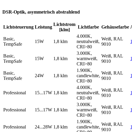
DSR-Optik, asymmetrisch abstrahlend
Lichtstrom
Lichtsteuerung
Leistung
Lichtfarbe
Gehäusefarbe
[klm]
4.000K,
Basic,
Weiß, RAL
15W
1,8 klm
neutralweiß,
TempSafe
9010
CRI>80
3.000K,
Basic,
Weiß, RAL
15W
1,8 klm
warmweiß,
TempSafe
9010
CRI>80
1.900K,
Basic,
Weiß, RAL
24W
1,8 klm
candlewhite,
TempSafe
9010
CRI>80
4.000K,
Weiß, RAL
Professional
15...17W
1,8 klm
neutralweiß,
9010
CRI>80
3.000K,
Weiß, RAL
Professional
15...17W
1,8 klm
warmweiß,
9010
CRI>80
1.900K,
Weiß, RAL
Professional
24...28W
1,8 klm
candlewhite,
9010