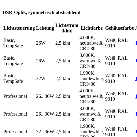
DSR-Optik, symmetrisch abstrahlend
Lichtstrom
Lichtsteuerung
Leistung
Lichtfarbe
Gehäusefarbe
[klm]
4.000K,
Basic,
Weiß, RAL
26W
2,5 klm
neutralweiß,
TempSafe
9010
CRI>80
3.000K,
Basic,
Weiß, RAL
26W
2,5 klm
warmweiß,
TempSafe
9010
CRI>80
1.900K,
Basic,
Weiß, RAL
32W
2,5 klm
candlewhite,
TempSafe
9010
CRI>80
4.000K,
Weiß, RAL
Professional
26...30W
2,5 klm
neutralweiß,
9010
CRI>80
3.000K,
Weiß, RAL
Professional
26...30W
2,5 klm
warmweiß,
9010
CRI>80
1.900K,
Weiß, RAL
Professional
32...36W
2,5 klm
candlewhite,
9010