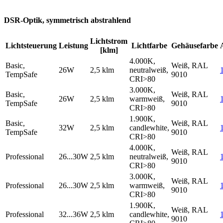
DSR-Optik, symmetrisch abstrahlend
Lichtstrom
Lichtsteuerung
Leistung
Lichtfarbe
Gehäusefarbe
[klm]
4.000K,
Basic,
Weiß, RAL
26W
2,5 klm
neutralweiß,
TempSafe
9010
CRI>80
3.000K,
Basic,
Weiß, RAL
26W
2,5 klm
warmweiß,
TempSafe
9010
CRI>80
1.900K,
Basic,
Weiß, RAL
32W
2,5 klm
candlewhite,
TempSafe
9010
CRI>80
4.000K,
Weiß, RAL
Professional
26...30W
2,5 klm
neutralweiß,
9010
CRI>80
3.000K,
Weiß, RAL
Professional
26...30W
2,5 klm
warmweiß,
9010
CRI>80
1.900K,
Weiß, RAL
Professional
32...36W
2,5 klm
candlewhite,
9010