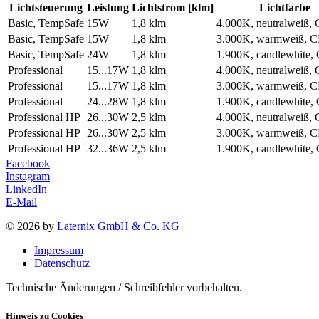
Lichtsteuerung
Leistung
Lichtstrom [klm]
Lichtfarbe
Basic, TempSafe
15W
1,8 klm
4.000K, neutralweiß,
Basic, TempSafe
15W
1,8 klm
3.000K, warmweiß, 
Basic, TempSafe
24W
1,8 klm
1.900K, candlewhite,
Professional
15...17W
1,8 klm
4.000K, neutralweiß,
Professional
15...17W
1,8 klm
3.000K, warmweiß, 
Professional
24...28W
1,8 klm
1.900K, candlewhite,
Professional HP
26...30W
2,5 klm
4.000K, neutralweiß,
Professional HP
26...30W
2,5 klm
3.000K, warmweiß, 
Professional HP
32...36W
2,5 klm
1.900K, candlewhite,
Facebook
Instagram
LinkedIn
E-Mail
© 2026 by
Laternix GmbH & Co. KG
Impressum
Datenschutz
Technische Änderungen / Schreibfehler vorbehalten.
Hinweis zu Cookies