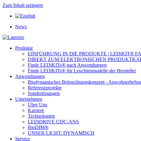
Zum Inhalt springen
News
Produkte
EINFÜHRUNG IN DIE PRODUKTE | LEDiKIT® F
DIREKT ZUM ELEKTRONISCHEN PRODUKTKA
Finde LEDiKITs® nach Anwendungen
Finde LEDiKITs® für Leuchtenmodelle der Hersteller
Anwendungen
Biodynamisches Beleuchtungskonzept - Anwohnerbefra
Referenzprojekte
Sonderlösungen
Unternehmen
Über Uns
Karriere
Technologien
LEDiDRIVE UDC-ANS
BioDIM®
UNSER LICHT: DYNAMISCH
Service