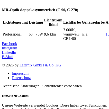
MR-Optik doppel-asymmetrisch (C 90, C 270)
Lichtstrom
Lichtsteuerung
Leistung
Lichtfarbe
Gehäusefarbe
A
[klm]
3.000K,
Professional
68...75W
9,6 klm
warmweiß,
n. a.
1
CRI>80
Facebook
Instagram
LinkedIn
E-Mail
© 2026 by
Laternix GmbH & Co. KG
Impressum
Datenschutz
Technische Änderungen / Schreibfehler vorbehalten.
Hinweis zu Cookies
Unsere Webseite verwendet Cookies. Diese haben zwei Funktionen: