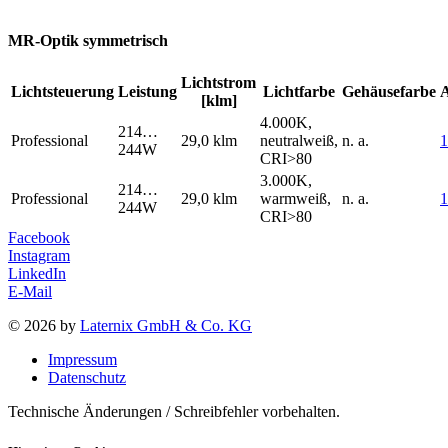
MR-Optik symmetrisch
Lichtstrom
Lichtsteuerung
Leistung
Lichtfarbe
Gehäusefarbe
[klm]
4.000K,
214…
Professional
29,0 klm
neutralweiß,
n. a.
244W
CRI>80
3.000K,
214…
Professional
29,0 klm
warmweiß,
n. a.
244W
CRI>80
Facebook
Instagram
LinkedIn
E-Mail
© 2026 by
Laternix GmbH & Co. KG
Impressum
Datenschutz
Technische Änderungen / Schreibfehler vorbehalten.