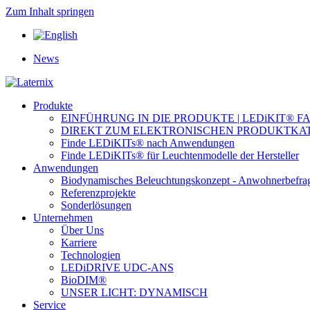
Zum Inhalt springen
News
Produkte
EINFÜHRUNG IN DIE PRODUKTE | LEDiKIT® F
DIREKT ZUM ELEKTRONISCHEN PRODUKTKA
Finde LEDiKITs® nach Anwendungen
Finde LEDiKITs® für Leuchtenmodelle der Hersteller
Anwendungen
Biodynamisches Beleuchtungskonzept - Anwohnerbefra
Referenzprojekte
Sonderlösungen
Unternehmen
Über Uns
Karriere
Technologien
LEDiDRIVE UDC-ANS
BioDIM®
UNSER LICHT: DYNAMISCH
Service