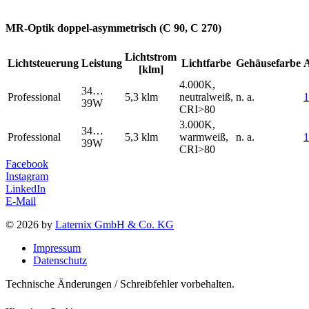
MR-Optik doppel-asymmetrisch (C 90, C 270)
Lichtstrom
Lichtsteuerung
Leistung
Lichtfarbe
Gehäusefarbe
[klm]
4.000K,
34…
Professional
5,3 klm
neutralweiß,
n. a.
1
39W
CRI>80
3.000K,
34…
Professional
5,3 klm
warmweiß,
n. a.
39W
CRI>80
Facebook
Instagram
LinkedIn
E-Mail
© 2026 by
Laternix GmbH & Co. KG
Impressum
Datenschutz
Technische Änderungen / Schreibfehler vorbehalten.